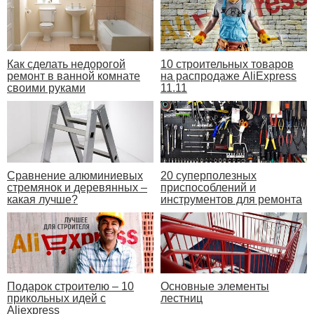
Как сделать недорогой
10 строительных товаров
ремонт в ванной комнате
на распродаже AliExpress
своими руками
11.11
Сравнение алюминиевых
20 суперполезных
стремянок и деревянных –
приспособлений и
какая лучше?
инструментов для ремонта
Подарок строителю – 10
Основные элементы
прикольных идей с
лестниц
Aliexpress