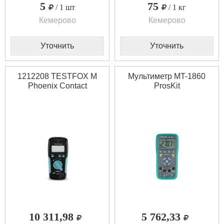
5
75
/ 1 шт
/ 1 кг
Кемерово
Кемерово
Уточнить
Уточнить
1212208 TESTFOX M
Мультиметр MT-1860
Phoenix Contact
ProsKit
10 311,98
5 762,33