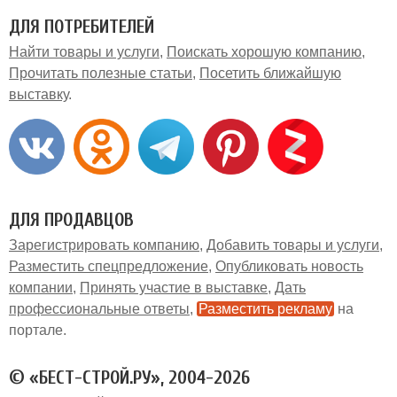
ДЛЯ ПОТРЕБИТЕЛЕЙ
Найти товары и услуги
Поискать хорошую компанию
Прочитать полезные статьи
Посетить ближайшую
выставку
ДЛЯ ПРОДАВЦОВ
Зарегистрировать компанию
Добавить товары и услуги
Разместить спецпредложение
Опубликовать новость
компании
Принять участие в выставке
Дать
профессиональные ответы
Разместить рекламу
на
портале
© «БЕСТ-СТРОЙ.РУ», 2004-2026