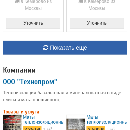
в Кемерово из
в Кемерово из
Москвы
Москвы
Уточнить
Уточнить
Показать ещё
Компании
ООО "Технопром"
Теплоизоляция базальтовая и минераловатная в виде
плиты и мата прошивного,
Товары и услуги
Маты
Маты
теплоизоляционные
теплоизоляционны
базальтовые
из базальтового
3
3
2 350
1 м
2 500
1 м