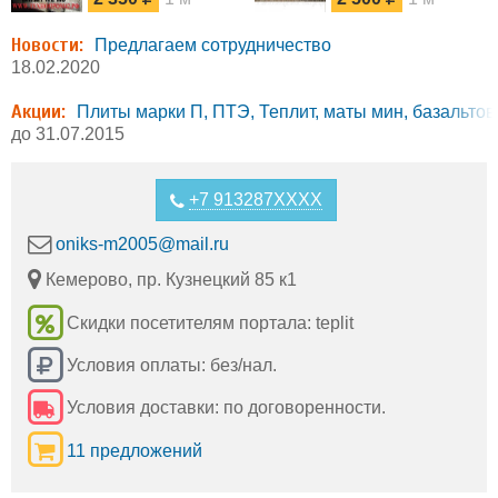
прошивные марки
волокна
БСТВ, МТБ, ТИБ,
прошивные на
Новости:
МБТВ, МПБ,
стеклоткани с
Предлагаем сотрудничество
МТБЗО
двух, четырех,
18.02.2020
шести сторо
Акции:
Плиты марки П, ПТЭ, Теплит, маты мин, базальто
до 31.07.2015
+7 913287XXXX
oniks-m2005@mail.ru
Кемерово, пр. Кузнецкий 85 к1
Скидки посетителям портала: teplit
Условия оплаты: без/нал.
Условия доставки: по договоренности.
11 предложений