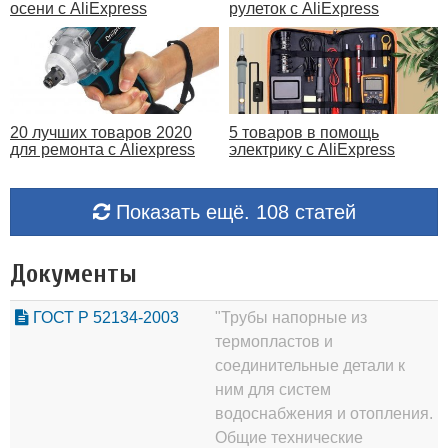
осени с AliExpress
рулеток с AliExpress
20 лучших товаров 2020
5 товаров в помощь
для ремонта с Aliexpress
электрику с AliExpress
Показать ещё. 108 статей
Документы
ГОСТ Р 52134-2003
"Трубы напорные из
термопластов и
соединительные детали к
ним для систем
водоснабжения и отопления.
Общие технические