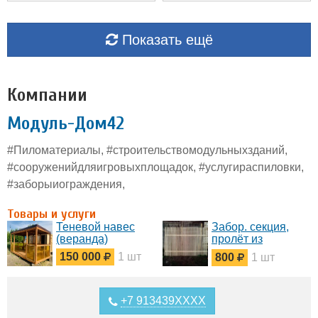
Показать ещё
Компании
Модуль-Дом42
#Пиломатериалы, #строительствомодульныхзданий,
#сооруженийдляигровыхплощадок, #услугираспиловки,
#заборыиограждения,
Товары и услуги
Теневой навес
Забор. секция,
(веранда)
пролёт из
штакетника
150 000
1 шт
800
1 шт
+7 913439XXXX