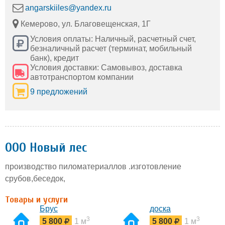
angarskiiles@yandex.ru
Кемерово, ул. Благовещенская, 1Г
Условия оплаты: Наличный, расчетный счет,
безналичный расчет (терминат, мобильный
банк), кредит
Условия доставки: Самовывоз, доставка
автотранспортом компании
9 предложений
ООО Новый лес
производство пиломатериаллов .изготовление
срубов,беседок,
Товары и услуги
Брус
доска
3
3
5 800
1 м
5 800
1 м