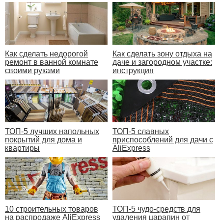
Как сделать недорогой
Как сделать зону отдыха на
ремонт в ванной комнате
даче и загородном участке:
своими руками
инструкция
ТОП-5 лучших напольных
ТОП-5 славных
покрытий для дома и
приспособлений для дачи с
квартиры
AliExpress
10 строительных товаров
ТОП-5 чудо-средств для
на распродаже AliExpress
удаления царапин от