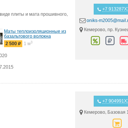
+7 913287
виде плиты и мата прошивного,
oniks-m2005@mail.
Кемерово, пр. Кузне
Маты теплоизоляционные из
базальтового волокна
прошивные на стеклоткани с
3
2 500
1 м
двух, четырех, шести сторо
2020
базальтовые
7.2015
+7 904991
Кемерово, Базовая 