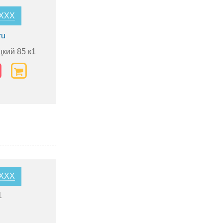
XXXX
ru
цкий 85 к1
XXXX
1