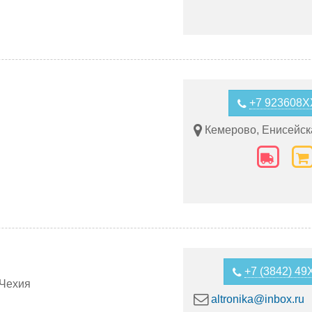
+7 923608
Кемерово, Енисейск
+7 (3842) 4
 Чехия
altronika@inbox.ru