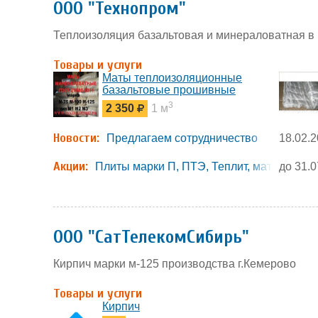
ООО "Технопром"
Теплоизоляция базальтовая и минераловатная в 
Товары и услуги
Маты теплоизоляционные
базальтовые прошивные
марки БСТВ, МТБ, ТИБ,
3
2 350
1 м
МБТВ, МПБ, МТБЗО
Новости:
Предлагаем сотрудничество
18.02.
Акции:
Плиты марки П, ПТЭ, Теплит, маты мин, 
до 31.0
ООО "СатТелекомСибирь"
Кирпич марки м-125 производства г.Кемерово
Товары и услуги
Кирпич