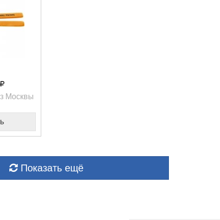
из Москвы
ь
Показать ещё