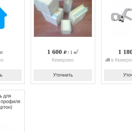
1 600
1 18
2
шт
/ 1 м
во
Кемерово
в Кемеро
ь
Уточнить
Уто
ь для
о профиля
артон)
7952