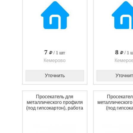
7
8
/ 1 шт
/ 1 
Кемерово
Кемеро
Уточнить
Уточнит
Просекатель для
Просекател
металлического профиля
металлическог
(под гипсокартон), работа
(под гипсок
одной рукой MATRIX
SPARTA 8
87951