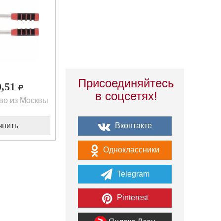
Присоединяйтесь
0,51
в соцсетях!
во из Москвы
Вконтакте
чнить
Одноклассники
Telegram
Pinterest