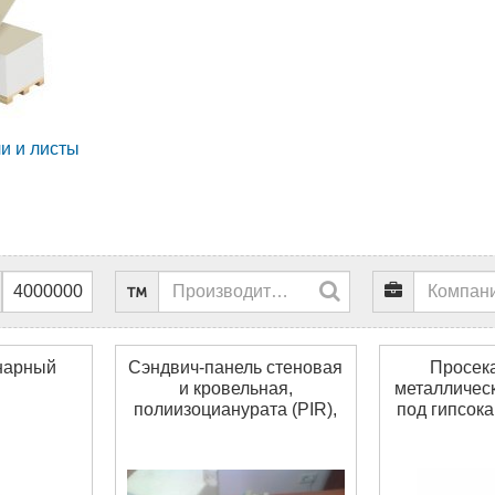
и и листы
нарный
Сэндвич-панель стеновая
Просека
и кровельная,
металличес
полиизоцианурата (PIR),
под гипсок
минераловатный,
87
пенополистерол, ппу,