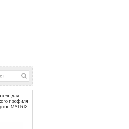
тель для
кого профиля
артон MATRIX
950