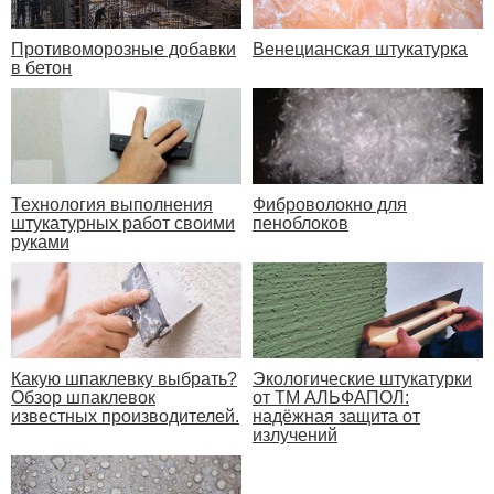
Противоморозные добавки
Венецианская штукатурка
в бетон
Технология выполнения
Фиброволокно для
штукатурных работ своими
пеноблоков
руками
Экологические штукатурки
Какую шпаклевку выбрать?
от ТМ АЛЬФАПОЛ:
Обзор шпаклевок
надёжная защита от
известных производителей.
излучений