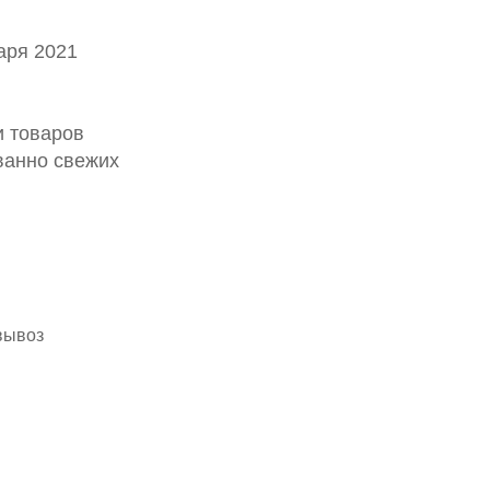
аря 2021
и товаров
ванно свежих
вывоз